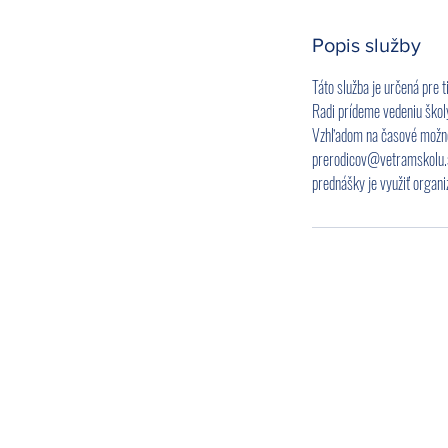
Popis služby
Táto služba je určená pre t
Radi prídeme vedeniu školy
Vzhľadom na časové možnost
prerodicov@vetramskolu.sk
prednášky je využiť organi
Pomôžte nám šíriť informácie
o potrebe kvalitného vetrania
v školách. Zdieľajte túto
stránku s rodičmi, učiteľmi a
vedením školy.