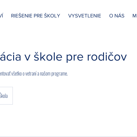
VÍ
RIEŠENIE PRE ŠKOLY
VYSVETLENIE
O NÁS
M
ácia v škole pre rodičov
ntovať všetko o vetraní a našom programe.
Škola