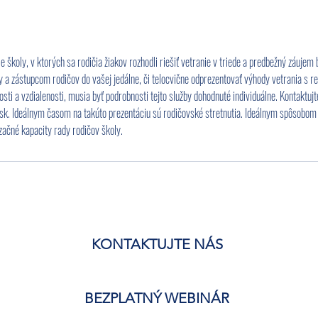
ie školy, v ktorých sa rodičia žiakov rozhodli riešiť vetranie v triede a predbežný záujem
 a zástupcom rodičov do vašej jedálne, či telocvične odprezentovať výhody vetrania s re
i a vzdialenosti, musia byť podrobnosti tejto služby dohodnuté individuálne. Kontaktujt
. Ideálnym časom na takúto prezentáciu sú rodičovské stretnutia. Ideálnym spôsobom
začné kapacity rady rodičov školy.
KONTAKTUJTE NÁS
BEZPLATNÝ WEBINÁR