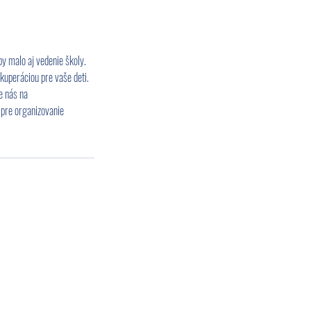
 by malo aj vedenie školy.
kuperáciou pre vaše deti.
e nás na
 pre organizovanie
Vetranie v školách je dôležitá téma, ktorá si
zaslúži odbornú pozornosť a praktické riešenia.
Ak považujete túto tému