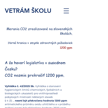
VETRÁM ŠKOLU
Merania CO2 zrealizované na slovenských
školách.
Horná hranica v zmysle zdravotných požiadaviek
1200 ppm
A čo hovorí legislatíva v susednom
Česku?
CO2 nesmie prekročiť 1200 ppm.
Vyhláška č. 43/2025 Sb.
Vyhláška o stanovení
hygienických limitů chemických, fyzikálních a
biologických ukazatelů pro vnitřníprostředí
pobytových místností některých staveb
§ 4 (3) ...
nesmí být překročena hodnota 1200 ppm
aritmetického průměru oxidu uhličitého a v průběhu
měření nesmí být překročena hodnota 2500 ppm.