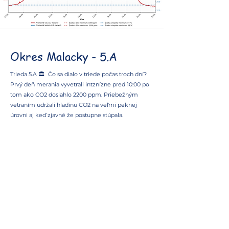
Okres Malacky - 5.A
Trieda 5.A 🏛️ Čo sa dialo v triede počas troch dní?
Prvý deň merania vyvetrali intznízne pred 10:00 po
tom ako CO2 dosiahlo 2200 ppm. Priebežným
vetraním udržali hladinu CO2 na veľmi peknej
úrovni aj keď zjavné že postupne stúpala.
Druhý deň, po víkende sa už asi zabudlo že sa
meria CO2, alebo bol dôvod prečo sa takmer
nevetralo a CO2 išlo k 2000 ppm. Pred 11:00 sa
intenzívne vyvetralo a je zrejmé že žiaci opustili
triedu, lebo po dosiahnutí teploty 32C bola pustená
klimatizácia, čiže sa nemohlo vetrať.
Tretí deň merania po 11:00 sa prestalo a s malým
vyvetraním okolo 13:15 CO2 dosiahlo 4500 ppm. Je
zjavné že po dosiahnutí teploty 30C bola pustená
klimatizácia, takže sa nevetralo.
CO2 nemalo presiahnuť 1200 ppm.