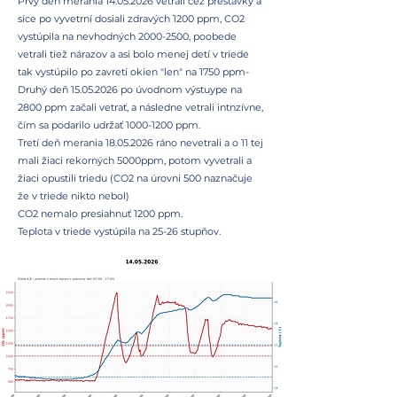
Prvý deň merania 14.05.2026 vetrali cez prestávky a
síce po vyvetrní dosiali zdravých 1200 ppm, CO2
vystúpila na nevhodných 2000-2500, poobede
vetrali tiež nárazov a asi bolo menej detí v triede
tak vystúpilo po zavretí okien "len" na 1750 ppm-
Druhý deň 15.05.2026 po úvodnom výstuype na
2800 ppm začali vetrať, a následne vetrali intnzívne,
čím sa podarilo udržať 1000-1200 ppm.
Tretí deň merania 18.05.2026 ráno nevetrali a o 11 tej
mali žiaci rekorných 5000ppm, potom vyvetrali a
žiaci opustili triedu (CO2 na úrovni 500 naznačuje
že v triede nikto nebol)
CO2 nemalo presiahnuť 1200 ppm.
Teplota v triede vystúpila na 25-26 stupňov.