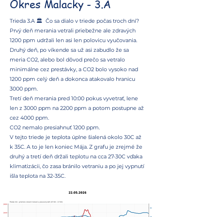
Okres Malacky - 3.A
Trieda 3.A 🏛️ Čo sa dialo v triede počas troch dní?
Prvý deň merania vetrali priebežne ale zdravých
1200 ppm udržali len asi len polovicu vyučovania.
Druhý deň, po víkende sa už asi zabudlo že sa
meria CO2, alebo bol dôvod prečo sa vetralo
minimálne cez prestávky, a CO2 bolo vysoko nad
1200 ppm celý deň a dokonca atakovalo hranicu
3000 ppm.
Tretí deň merania pred 10:00 pokus vyvetrať, lene
len z 3000 ppm na 2200 ppm a potom postupne až
cez 4000 ppm.
CO2 nemalo presiahnuť 1200 ppm.
V tejto triede je teplota úplne šialená okolo 30C až
k 35C. A to je len koniec Mája. Z grafu je zrejmé že
druhý a tretí deň držali teplotu na cca 27-30C vďaka
klimatizácii, čo zasa bránilo vetraniu a po jej vypnutí
išla teplota na 32-35C.