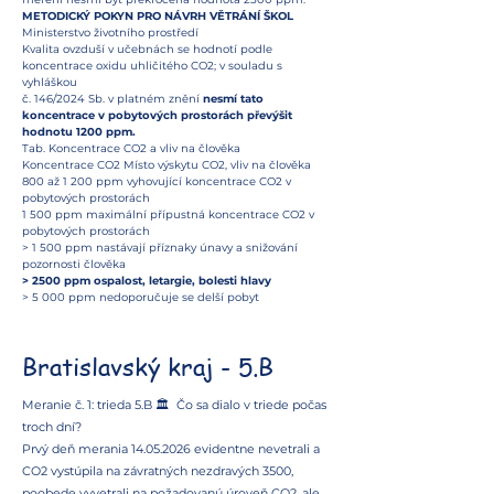
METODICKÝ POKYN PRO NÁVRH VĚTRÁNÍ ŠKOL
Ministerstvo životního prostředí
Kvalita ovzduší v učebnách se hodnotí podle
koncentrace oxidu uhličitého CO2; v souladu s
vyhláškou
č. 146/2024 Sb. v platném znění
nesmí tato
koncentrace v pobytových prostorách převýšit
hodnotu 1200 ppm.
Tab. Koncentrace CO2 a vliv na člověka
Koncentrace CO2 Místo výskytu CO2, vliv na člověka
800 až 1 200 ppm vyhovující koncentrace CO2 v
pobytových prostorách
1 500 ppm maximální přípustná koncentrace CO2 v
pobytových prostorách
> 1 500 ppm nastávají příznaky únavy a snižování
pozornosti člověka
> 2500 ppm ospalost, letargie, bolesti hlavy
> 5 000 ppm nedoporučuje se delší pobyt
Bratislavský kraj - 5.B
Meranie č. 1: trieda 5.B 🏛️ Čo sa dialo v triede počas
troch dní?
Prvý deň merania 14.05.2026 evidentne nevetrali a
CO2 vystúpila na závratných nezdravých 3500,
poobede vyvetrali na požadovanú úroveň CO2, ale