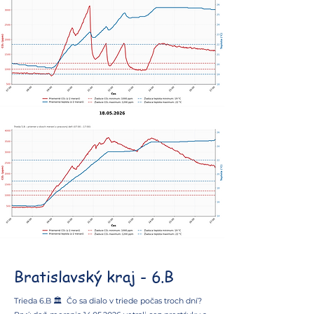
Bratislavský kraj - 6.B
Trieda 6.B 🏛️ Čo sa dialo v triede počas troch dní?